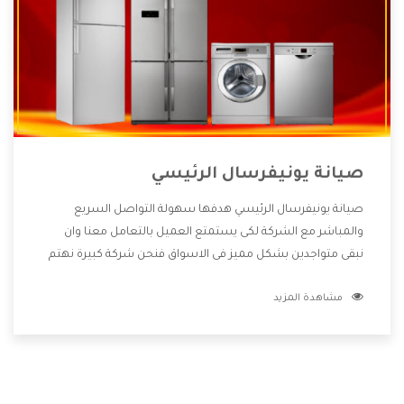
صيانة يونيفرسال الرئيسي
صيانة يونيفرسال الرئيسي هدفها سهولة التواصل السريع
والمباشر مع الشركة لكى يستمتع العميل بالتعامل معنا وان
نبقى متواجدين بشكل مميز فى الاسواق فنحن شركة كبيرة نهتم
بكل التفاصيل المهمة للعميل وان يستمتع بالخدمات التى تنفرد
مشاهدة المزيد
الشركة بها والتى تكون منها خدمة الصيانة التى تكون من أهم
الخدمات التى يرغب بها العميل لأنها تحافظ على كفاءة المنتج
كما أن شركة يونيفرسال تقدم لنا جميع الأجهزة التى نبحث عنها
وأقوى الأسعار التى تكون مناسبة لكثير من العملاء