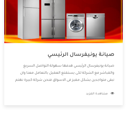
صيانة يونيفرسال الرئيسي
صيانة يونيفرسال الرئيسي هدفها سهولة التواصل السريع
والمباشر مع الشركة لكى يستمتع العميل بالتعامل معنا وان
نبقى متواجدين بشكل مميز فى الاسواق فنحن شركة كبيرة نهتم
بكل التفاصيل المهمة للعميل وان يستمتع بالخدمات التى تنفرد
مشاهدة المزيد
الشركة بها والتى تكون منها خدمة الصيانة التى تكون من أهم
الخدمات التى يرغب بها العميل لأنها تحافظ على كفاءة المنتج
كما أن شركة يونيفرسال تقدم لنا جميع الأجهزة التى نبحث عنها
وأقوى الأسعار التى تكون مناسبة لكثير من العملاء