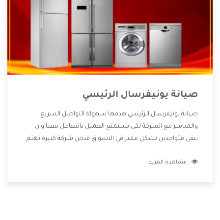
صيانة يونيفرسال الرئيسي
صيانة يونيفرسال الرئيسي هدفها سهولة التواصل السريع
والمباشر مع الشركة لكى يستمتع العميل بالتعامل معنا وان
نبقى متواجدين بشكل مميز فى الاسواق فنحن شركة كبيرة نهتم
بكل التفاصيل المهمة للعميل وان يستمتع بالخدمات التى تنفرد
مشاهدة المزيد
الشركة بها والتى تكون منها خدمة الصيانة التى تكون من أهم
الخدمات التى يرغب بها العميل لأنها تحافظ على كفاءة المنتج
كما أن شركة يونيفرسال تقدم لنا جميع الأجهزة التى نبحث عنها
وأقوى الأسعار التى تكون مناسبة لكثير من العملاء