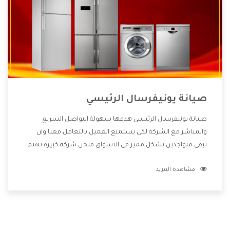
صيانة يونيفرسال الرئيسي
صيانة يونيفرسال الرئيسي هدفها سهولة التواصل السريع
والمباشر مع الشركة لكى يستمتع العميل بالتعامل معنا وان
نبقى متواجدين بشكل مميز فى الاسواق فنحن شركة كبيرة نهتم
بكل التفاصيل المهمة للعميل وان يستمتع بالخدمات التى تنفرد
مشاهدة المزيد
الشركة بها والتى تكون منها خدمة الصيانة التى تكون من أهم
الخدمات التى يرغب بها العميل لأنها تحافظ على كفاءة المنتج
كما أن شركة يونيفرسال تقدم لنا جميع الأجهزة التى نبحث عنها
وأقوى الأسعار التى تكون مناسبة لكثير من العملاء