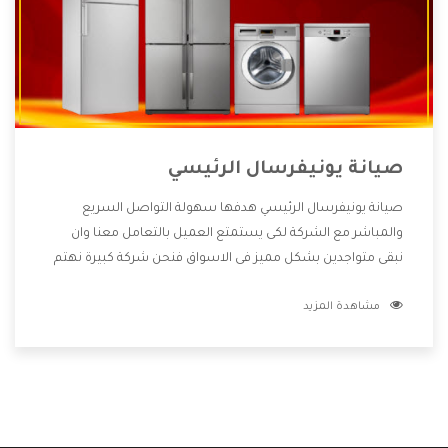
صيانة يونيفرسال الرئيسي
صيانة يونيفرسال الرئيسي هدفها سهولة التواصل السريع
والمباشر مع الشركة لكى يستمتع العميل بالتعامل معنا وان
نبقى متواجدين بشكل مميز فى الاسواق فنحن شركة كبيرة نهتم
بكل التفاصيل المهمة للعميل وان يستمتع بالخدمات التى تنفرد
مشاهدة المزيد
الشركة بها والتى تكون منها خدمة الصيانة التى تكون من أهم
الخدمات التى يرغب بها العميل لأنها تحافظ على كفاءة المنتج
كما أن شركة يونيفرسال تقدم لنا جميع الأجهزة التى نبحث عنها
وأقوى الأسعار التى تكون مناسبة لكثير من العملاء