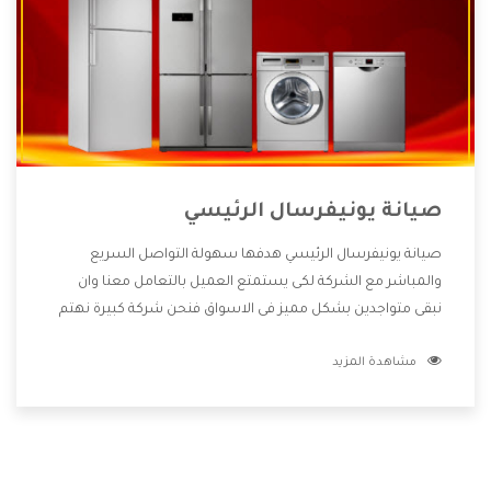
صيانة يونيفرسال الرئيسي
صيانة يونيفرسال الرئيسي هدفها سهولة التواصل السريع
والمباشر مع الشركة لكى يستمتع العميل بالتعامل معنا وان
نبقى متواجدين بشكل مميز فى الاسواق فنحن شركة كبيرة نهتم
بكل التفاصيل المهمة للعميل وان يستمتع بالخدمات التى تنفرد
مشاهدة المزيد
الشركة بها والتى تكون منها خدمة الصيانة التى تكون من أهم
الخدمات التى يرغب بها العميل لأنها تحافظ على كفاءة المنتج
كما أن شركة يونيفرسال تقدم لنا جميع الأجهزة التى نبحث عنها
وأقوى الأسعار التى تكون مناسبة لكثير من العملاء