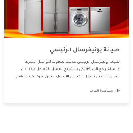
صيانة يونيفرسال الرئيسي
صيانة يونيفرسال الرئيسي هدفها سهولة التواصل السريع
والمباشر مع الشركة لكى يستمتع العميل بالتعامل معنا وان
نبقى متواجدين بشكل مميز فى الاسواق فنحن شركة كبيرة نهتم
بكل التفاصيل المهمة للعميل وان يستمتع بالخدمات التى تنفرد
مشاهدة المزيد
الشركة بها والتى تكون منها خدمة الصيانة التى تكون من أهم
الخدمات التى يرغب بها العميل لأنها تحافظ على كفاءة المنتج
كما أن شركة يونيفرسال تقدم لنا جميع الأجهزة التى نبحث عنها
وأقوى الأسعار التى تكون مناسبة لكثير من العملاء