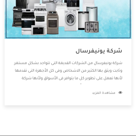
شركة يونيفرسال
شركة يونيفرسال من الشركات القديمة التى تتواجد بشكل مستمر
وثابت ويثق بها الكثير من الاشخاص وفى كل الأجهزة التى تقدمها
لأنها تعمل على تطوير كل ما يتوافر فى الأسواق ولأنها شركة
معروفة تهتم جدا بتوفير أفضل خدمات ما بعد البيع مع المنتجات
مشاهدة المزيد
وتقدم للعملاء أقوى العروض والخصومات التى تسهل على
المستهلك الاستمتاع بشراء جميع ما نقدمه لكم معنا هتجد كل
ما هو جديد وأفضل