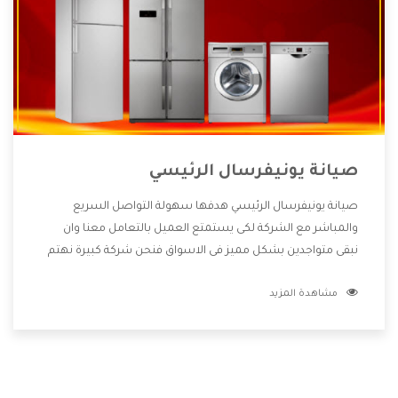
صيانة يونيفرسال الرئيسي
صيانة يونيفرسال الرئيسي هدفها سهولة التواصل السريع
والمباشر مع الشركة لكى يستمتع العميل بالتعامل معنا وان
نبقى متواجدين بشكل مميز فى الاسواق فنحن شركة كبيرة نهتم
بكل التفاصيل المهمة للعميل وان يستمتع بالخدمات التى تنفرد
مشاهدة المزيد
الشركة بها والتى تكون منها خدمة الصيانة التى تكون من أهم
الخدمات التى يرغب بها العميل لأنها تحافظ على كفاءة المنتج
كما أن شركة يونيفرسال تقدم لنا جميع الأجهزة التى نبحث عنها
وأقوى الأسعار التى تكون مناسبة لكثير من العملاء