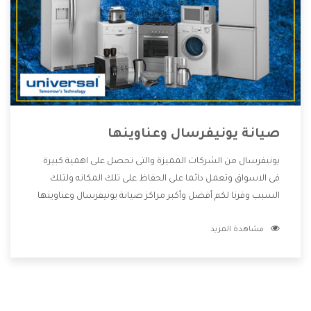
صيانة يونيفرسال وعناوينها
يونيفرسال من الشركات المميزة والتى تحصل على اهمية كبيرة
فى الاسواق وتعمل دائما على الحفاظ على تلك المكانه ولتلك
السبب وفرنا لكم أفضل وأكبر مراكز صيانة يونيفرسال وعناوينها
حتى يكون قريب من كل العملاء ويستطيع القيام بتصليح جميع
مشاهدة المزيد
المنتجات دون اى ازعاج كما أننا نهتم بكل ما يحتاجه المستهلك
لكى نحافظ على ثقتهم بنا ،وهتستمتع بأقوى العروض والخدمات
ما بعد البيع التى ترضى العميل