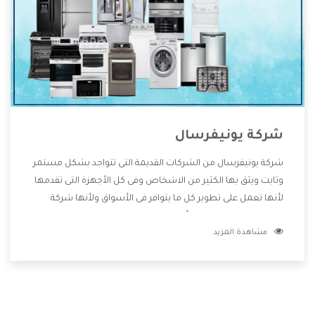
شركة يونيفرسال
شركة يونيفرسال من الشركات القديمة التى تتواجد بشكل مستمر
وثابت ويثق بها الكثير من الاشخاص وفى كل الأجهزة التى تقدمها
لأنها تعمل على تطوير كل ما يتوافر فى الأسواق ولأنها شركة
معروفة تهتم جدا بتوفير أفضل خدمات ما بعد البيع مع المنتجات
مشاهدة المزيد
وتقدم للعملاء أقوى العروض والخصومات التى تسهل على
المستهلك الاستمتاع بشراء جميع ما نقدمه لكم معنا هتجد كل
ما هو جديد وأفضل