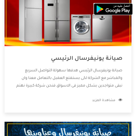
صيانة يونيفرسال الرئيسي
صيانة يونيفرسال الرئيسي هدفها سهولة التواصل السريع
والمباشر مع الشركة لكى يستمتع العميل بالتعامل معنا وان
نبقى متواجدين بشكل مميز فى الاسواق فنحن شركة كبيرة نهتم
بكل التفاصيل المهمة للعميل وان يستمتع بالخدمات التى تنفرد
مشاهدة المزيد
الشركة بها والتى تكون منها خدمة الصيانة التى تكون من أهم
الخدمات التى يرغب بها العميل لأنها تحافظ على كفاءة المنتج
كما أن شركة يونيفرسال تقدم لنا جميع الأجهزة التى نبحث عنها
وأقوى الأسعار التى تكون مناسبة لكثير من العملاء