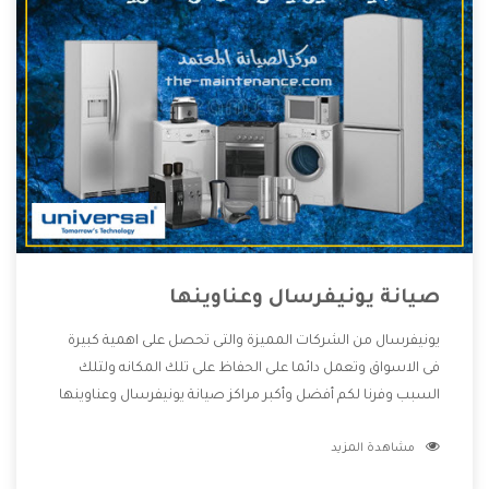
صيانة يونيفرسال وعناوينها
يونيفرسال من الشركات المميزة والتى تحصل على اهمية كبيرة
فى الاسواق وتعمل دائما على الحفاظ على تلك المكانه ولتلك
السبب وفرنا لكم أفضل وأكبر مراكز صيانة يونيفرسال وعناوينها
حتى يكون قريب من كل العملاء ويستطيع القيام بتصليح جميع
مشاهدة المزيد
المنتجات دون اى ازعاج كما أننا نهتم بكل ما يحتاجه المستهلك
لكى نحافظ على ثقتهم بنا ،وهتستمتع بأقوى العروض والخدمات