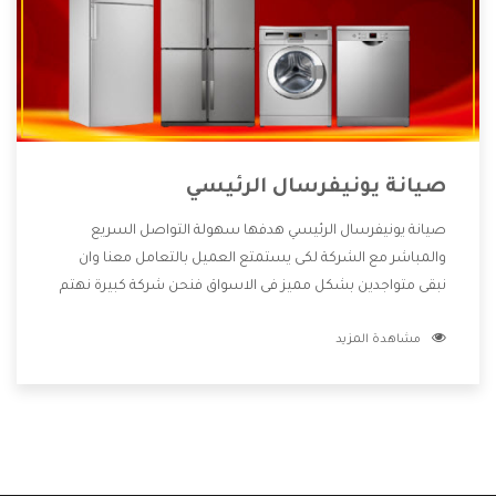
صيانة يونيفرسال الرئيسي
صيانة يونيفرسال الرئيسي هدفها سهولة التواصل السريع
والمباشر مع الشركة لكى يستمتع العميل بالتعامل معنا وان
نبقى متواجدين بشكل مميز فى الاسواق فنحن شركة كبيرة نهتم
بكل التفاصيل المهمة للعميل وان يستمتع بالخدمات التى تنفرد
مشاهدة المزيد
الشركة بها والتى تكون منها خدمة الصيانة التى تكون من أهم
الخدمات التى يرغب بها العميل لأنها تحافظ على كفاءة المنتج
كما أن شركة يونيفرسال تقدم لنا جميع الأجهزة التى نبحث عنها
وأقوى الأسعار التى تكون مناسبة لكثير من العملاء