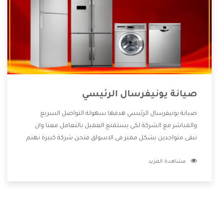
صيانة يونيفرسال الرئيسي
صيانة يونيفرسال الرئيسي هدفها سهولة التواصل السريع
والمباشر مع الشركة لكى يستمتع العميل بالتعامل معنا وان
نبقى متواجدين بشكل مميز فى الاسواق فنحن شركة كبيرة نهتم
بكل التفاصيل المهمة للعميل وان يستمتع بالخدمات التى تنفرد
مشاهدة المزيد
الشركة بها والتى تكون منها خدمة الصيانة التى تكون من أهم
الخدمات التى يرغب بها العميل لأنها تحافظ على كفاءة المنتج
كما أن شركة يونيفرسال تقدم لنا جميع الأجهزة التى نبحث عنها
وأقوى الأسعار التى تكون مناسبة لكثير من العملاء