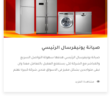
صيانة يونيفرسال الرئيسي
صيانة يونيفرسال الرئيسي هدفها سهولة التواصل السريع
والمباشر مع الشركة لكى يستمتع العميل بالتعامل معنا وان
نبقى متواجدين بشكل مميز فى الاسواق فنحن شركة كبيرة نهتم
بكل التفاصيل المهمة للعميل وان يستمتع بالخدمات التى تنفرد
مشاهدة المزيد
الشركة بها والتى تكون منها خدمة الصيانة التى تكون من أهم
الخدمات التى يرغب بها العميل لأنها تحافظ على كفاءة المنتج
كما أن شركة يونيفرسال تقدم لنا جميع الأجهزة التى نبحث عنها
وأقوى الأسعار التى تكون مناسبة لكثير من العملاء