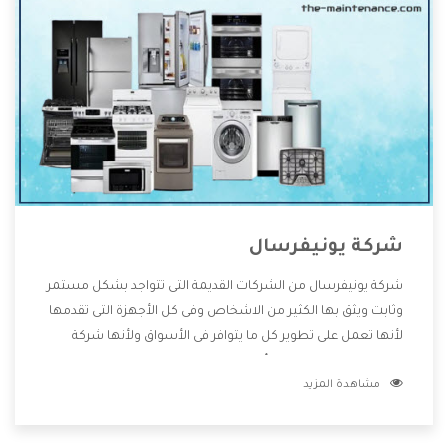
شركة يونيفرسال
شركة يونيفرسال من الشركات القديمة التى تتواجد بشكل مستمر
وثابت ويثق بها الكثير من الاشخاص وفى كل الأجهزة التى تقدمها
لأنها تعمل على تطوير كل ما يتوافر فى الأسواق ولأنها شركة
معروفة تهتم جدا بتوفير أفضل خدمات ما بعد البيع مع المنتجات
مشاهدة المزيد
وتقدم للعملاء أقوى العروض والخصومات التى تسهل على
المستهلك الاستمتاع بشراء جميع ما نقدمه لكم معنا هتجد كل
ما هو جديد وأفضل