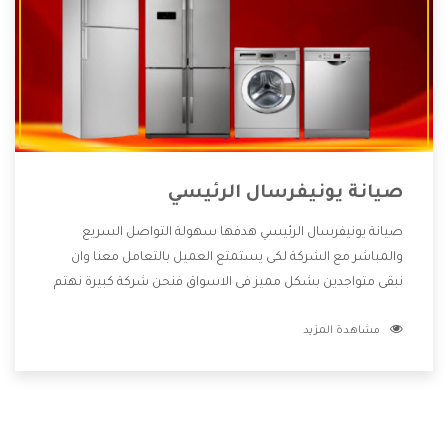
صيانة يونيفرسال الرئيسي
صيانة يونيفرسال الرئيسي هدفها سهولة التواصل السريع
والمباشر مع الشركة لكى يستمتع العميل بالتعامل معنا وان
نبقى متواجدين بشكل مميز فى الاسواق فنحن شركة كبيرة نهتم
بكل التفاصيل المهمة للعميل وان يستمتع بالخدمات التى تنفرد
مشاهدة المزيد
الشركة بها والتى تكون منها خدمة الصيانة التى تكون من أهم
الخدمات التى يرغب بها العميل لأنها تحافظ على كفاءة المنتج
كما أن شركة يونيفرسال تقدم لنا جميع الأجهزة التى نبحث عنها
وأقوى الأسعار التى تكون مناسبة لكثير من العملاء