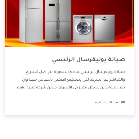
صيانة يونيفرسال الرئيسي
صيانة يونيفرسال الرئيسي هدفها سهولة التواصل السريع
والمباشر مع الشركة لكى يستمتع العميل بالتعامل معنا وان
نبقى متواجدين بشكل مميز فى الاسواق فنحن شركة كبيرة نهتم
بكل التفاصيل المهمة للعميل وان يستمتع بالخدمات التى تنفرد
مشاهدة المزيد
الشركة بها والتى تكون منها خدمة الصيانة التى تكون من أهم
الخدمات التى يرغب بها العميل لأنها تحافظ على كفاءة المنتج
كما أن شركة يونيفرسال تقدم لنا جميع الأجهزة التى نبحث عنها
وأقوى الأسعار التى تكون مناسبة لكثير من العملاء