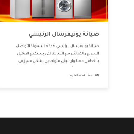
صيانة يونيفرسال الرئيسي
صيانة يونيفرسال الرئيسي هدفها سهولة التواصل
السريع والمباشر مع الشركة لكى يستمتع العميل
بالتعامل معنا وان نبقى متواجدين بشكل مميز فى
الاسواق فنحن شركة كبيرة نهتم بكل التفاصيل المهمة
مشاهدة المزيد
للعميل وان يستمتع بالخدمات التى تنفرد الشركة بها
والتى تكون منها خدمة الصيانة التى تكون من أهم
الخدمات التى يرغب بها العميل لأنها تحافظ على كفاءة
المنتج كما أن شركة يونيفرسال تقدم لنا جميع الأجهزة
التى نبحث عنها وأقوى الأسعار التى تكون مناسبة لكثير
من العملاء