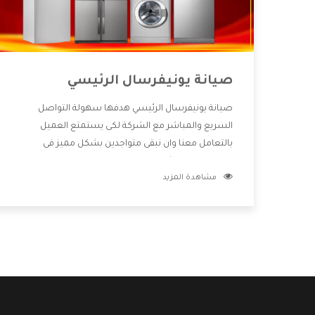
صيانة يونيفرسال الرئيسي
صيانة يونيفرسال الرئيسي هدفها سهولة التواصل
السريع والمباشر مع الشركة لكى يستمتع العميل
بالتعامل معنا وان نبقى متواجدين بشكل مميز فى
الاسواق فنحن شركة كبيرة نهتم بكل التفاصيل المهمة
مشاهدة المزيد
للعميل وان يستمتع بالخدمات التى تنفرد الشركة بها
والتى تكون منها خدمة الصيانة التى تكون من أهم
الخدمات التى يرغب بها العميل لأنها تحافظ على كفاءة
المنتج كما أن شركة يونيفرسال تقدم لنا جميع الأجهزة
التى نبحث عنها وأقوى الأسعار التى تكون مناسبة لكثير
من العملاء