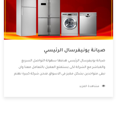
صيانة يونيفرسال الرئيسي
صيانة يونيفرسال الرئيسي هدفها سهولة التواصل السريع
والمباشر مع الشركة لكى يستمتع العميل بالتعامل معنا وان
نبقى متواجدين بشكل مميز فى الاسواق فنحن شركة كبيرة نهتم
بكل التفاصيل المهمة للعميل وان يستمتع بالخدمات التى تنفرد
مشاهدة المزيد
الشركة بها والتى تكون منها خدمة الصيانة التى تكون من أهم
الخدمات التى يرغب بها العميل لأنها تحافظ على كفاءة المنتج
كما أن شركة يونيفرسال تقدم لنا جميع الأجهزة التى نبحث عنها
وأقوى الأسعار التى تكون مناسبة لكثير من العملاء