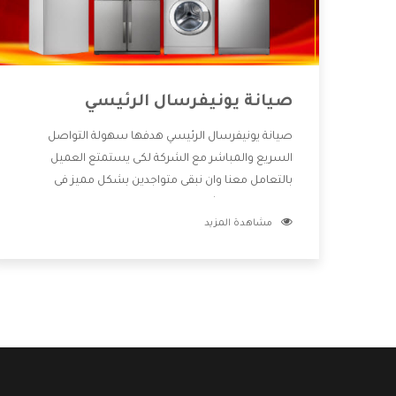
صيانة يونيفرسال الرئيسي
صيانة يونيفرسال الرئيسي هدفها سهولة التواصل
السريع والمباشر مع الشركة لكى يستمتع العميل
بالتعامل معنا وان نبقى متواجدين بشكل مميز فى
الاسواق فنحن شركة كبيرة نهتم بكل التفاصيل المهمة
مشاهدة المزيد
للعميل وان يستمتع بالخدمات التى تنفرد الشركة بها
والتى تكون منها خدمة الصيانة التى تكون من أهم
الخدمات التى يرغب بها العميل لأنها تحافظ على كفاءة
المنتج كما أن شركة يونيفرسال تقدم لنا جميع الأجهزة
التى نبحث عنها وأقوى الأسعار التى تكون مناسبة لكثير
من العملاء