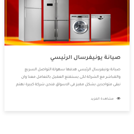
صيانة يونيفرسال الرئيسي
صيانة يونيفرسال الرئيسي هدفها سهولة التواصل السريع
والمباشر مع الشركة لكى يستمتع العميل بالتعامل معنا وان
نبقى متواجدين بشكل مميز فى الاسواق فنحن شركة كبيرة نهتم
بكل التفاصيل المهمة للعميل وان يستمتع بالخدمات التى تنفرد
مشاهدة المزيد
الشركة بها والتى تكون منها خدمة الصيانة التى تكون من أهم
الخدمات التى يرغب بها العميل لأنها تحافظ على كفاءة المنتج
كما أن شركة يونيفرسال تقدم لنا جميع الأجهزة التى نبحث عنها
وأقوى الأسعار التى تكون مناسبة لكثير من العملاء