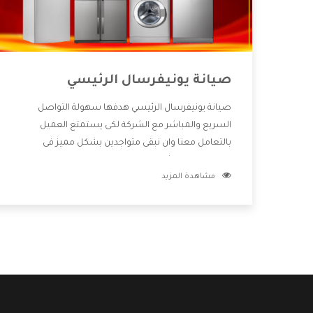
صيانة يونيفرسال الرئيسي
صيانة يونيفرسال الرئيسي هدفها سهولة التواصل
السريع والمباشر مع الشركة لكى يستمتع العميل
بالتعامل معنا وان نبقى متواجدين بشكل مميز فى
الاسواق فنحن شركة كبيرة نهتم بكل التفاصيل المهمة
مشاهدة المزيد
للعميل وان يستمتع بالخدمات التى تنفرد الشركة بها
والتى تكون منها خدمة الصيانة التى تكون من أهم
الخدمات التى يرغب بها العميل لأنها تحافظ على كفاءة
المنتج كما أن شركة يونيفرسال تقدم لنا جميع الأجهزة
التى نبحث عنها وأقوى الأسعار التى تكون مناسبة لكثير
من العملاء