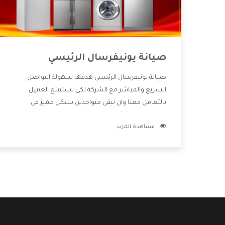
صيانة يونيفرسال الرئيسي
صيانة يونيفرسال الرئيسي هدفها سهولة التواصل
السريع والمباشر مع الشركة لكى يستمتع العميل
بالتعامل معنا وان نبقى متواجدين بشكل مميز فى
الاسواق فنحن شركة كبيرة نهتم بكل التفاصيل المهمة
مشاهدة المزيد
للعميل وان يستمتع بالخدمات التى تنفرد الشركة بها
والتى تكون منها خدمة الصيانة التى تكون من أهم
الخدمات التى يرغب بها العميل لأنها تحافظ على كفاءة
المنتج كما أن شركة يونيفرسال تقدم لنا جميع الأجهزة
التى نبحث عنها وأقوى الأسعار التى تكون مناسبة لكثير
من العملاء