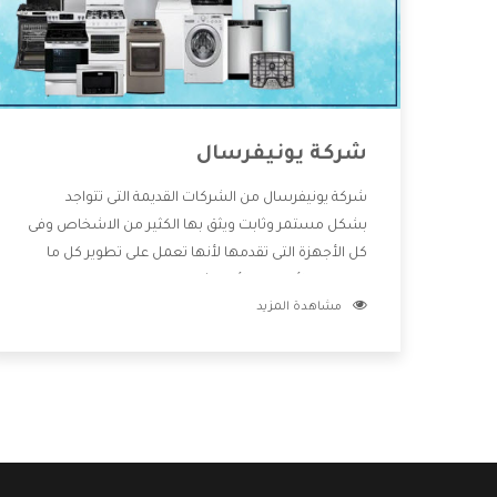
شركة يونيفرسال
شركة يونيفرسال من الشركات القديمة التى تتواجد
بشكل مستمر وثابت ويثق بها الكثير من الاشخاص وفى
كل الأجهزة التى تقدمها لأنها تعمل على تطوير كل ما
يتوافر فى الأسواق ولأنها شركة معروفة تهتم جدا بتوفير
مشاهدة المزيد
أفضل خدمات ما بعد البيع مع المنتجات وتقدم للعملاء
أقوى العروض والخصومات التى تسهل على المستهلك
الاستمتاع بشراء جميع ما نقدمه لكم معنا هتجد كل ما
هو جديد وأفضل