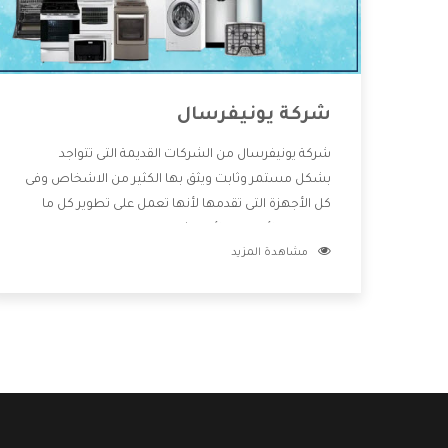
شركة يونيفرسال
شركة يونيفرسال من الشركات القديمة التى تتواجد
بشكل مستمر وثابت ويثق بها الكثير من الاشخاص وفى
كل الأجهزة التى تقدمها لأنها تعمل على تطوير كل ما
يتوافر فى الأسواق ولأنها شركة معروفة تهتم جدا بتوفير
مشاهدة المزيد
أفضل خدمات ما بعد البيع مع المنتجات وتقدم للعملاء
أقوى العروض والخصومات التى تسهل على المستهلك
الاستمتاع بشراء جميع ما نقدمه لكم معنا هتجد كل ما
هو جديد وأفضل