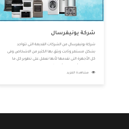
شركة يونيفرسال
شركة يونيفرسال من الشركات القديمة التى تتواجد
بشكل مستمر وثابت ويثق بها الكثير من الاشخاص وفى
كل الأجهزة التى تقدمها لأنها تعمل على تطوير كل ما
يتوافر فى الأسواق ولأنها شركة معروفة تهتم جدا بتوفير
مشاهدة المزيد
أفضل خدمات ما بعد البيع مع المنتجات وتقدم للعملاء
أقوى العروض والخصومات التى تسهل على المستهلك
الاستمتاع بشراء جميع ما نقدمه لكم معنا هتجد كل ما
هو جديد وأفضل