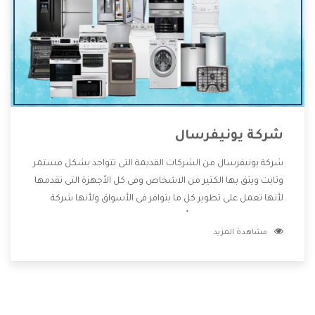
شركة يونيفرسال
شركة يونيفرسال من الشركات القديمة التى تتواجد بشكل مستمر
وثابت ويثق بها الكثير من الاشخاص وفى كل الأجهزة التى تقدمها
لأنها تعمل على تطوير كل ما يتوافر فى الأسواق ولأنها شركة
معروفة تهتم جدا بتوفير أفضل خدمات ما بعد البيع مع المنتجات
مشاهدة المزيد
وتقدم للعملاء أقوى العروض والخصومات التى تسهل على
المستهلك الاستمتاع بشراء جميع ما نقدمه لكم معنا هتجد كل
ما هو جديد وأفضل