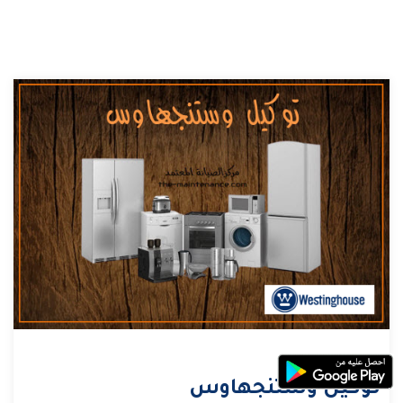
توكيل وستنجهاوس