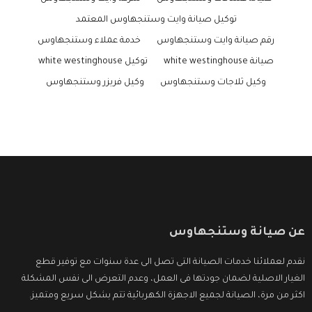
توكيل صيانة وايت وستنجهاوس المعتمد
رقم صيانة وايت وستنجهاوس
خدمة عملاء وستنجهاوس
صيانة white westinghouse
توكيل white westinghouse
وكيل ثلاجات وستنجهاوس
وكيل فريزر وستنجهاوس
عن صيانة وستنجهاوس
نقدم لعملائنا خدمات الصيانة التى تصل الى عدة سنوات مع توفير قطع
الغيار الاصلية لضمان جودتها فى العمل، وعدم التعرض الى نفس المشكلة
اكثر من مرة، الصيانة لجميع الاجهزة الكهربائية تتم بشكل سريع ومتميز.