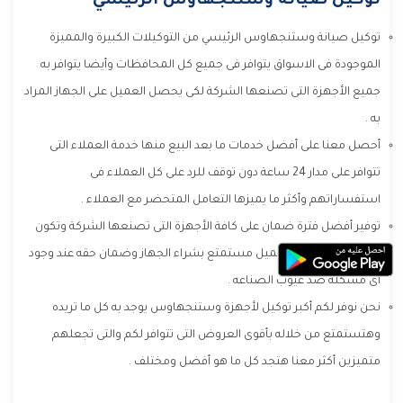
توكيل صيانة وستنجهاوس الرئيسي
توكيل صيانة وستنجهاوس الرئيسي من التوكيلات الكبيرة والمميزة
الموجودة فى الاسواق يتوافر فى جميع كل المحافظات وأيضا يتوافر به
جميع الأجهزة التى تصنعها الشركة لكى يحصل العميل على الجهاز المراد
به .
أحصل معنا على أفضل خدمات ما بعد البيع منها خدمة العملاء التى
تتوافر على مدار 24 ساعة دون توقف للرد على كل العملاء فى
استفساراتهم وأكثر ما يميزها التعامل المتحضر مع العملاء .
توفير أفضل فترة ضمان على كافة الأجهزة التى تصنعها الشركة وتكون
بأطول مدة تجعل العميل مستمتع بشراء الجهاز وضمان حقه عند وجود
أى مشكله ضد عيوب الصناعه .
نحن نوفر لكم أكبر توكيل لأجهزة وستنجهاوس يوجد به كل ما تريده
وهتستمتع من خلاله بأقوى العروض التى تتوافر لكم والتى تجعلهم
متميزين أكثر معنا هتجد كل ما هو أفضل ومختلف .