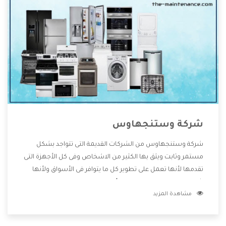
شركة وستنجهاوس
شركة وستنجهاوس من الشركات القديمة التى تتواجد بشكل
مستمر وثابت ويثق بها الكثير من الاشخاص وفى كل الأجهزة التى
تقدمها لأنها تعمل على تطوير كل ما يتوافر فى الأسواق ولأنها
شركة معروفة تهتم جدا بتوفير أفضل خدمات ما بعد البيع مع
مشاهدة المزيد
المنتجات وتقدم للعملاء أقوى العروض والخصومات التى تسهل
على المستهلك الاستمتاع بشراء جميع ما نقدمه لكم معنا هتجد
كل ما هو جديد وأفضل