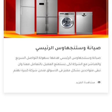
صيانة وستنجهاوس الرئيسي
صيانة وستنجهاوس الرئيسي هدفها سهولة التواصل السريع
والمباشر مع الشركة لكى يستمتع العميل بالتعامل معنا وان
نبقى متواجدين بشكل مميز فى الاسواق فنحن شركة كبيرة نهتم
بكل التفاصيل المهمة للعميل وان يستمتع بالخدمات التى تنفرد
مشاهدة المزيد
الشركة بها والتى تكون منها خدمة الصيانة التى تكون من أهم
الخدمات التى يرغب بها العميل لأنها تحافظ على كفاءة المنتج
كما أن شركة وستنجهاوس تقدم لنا جميع الأجهزة التى نبحث
عنها وأقوى الأسعار التى تكون مناسبة لكثير من العملاء