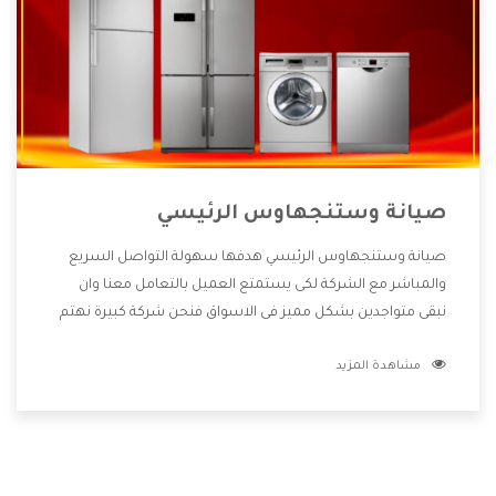
صيانة وستنجهاوس الرئيسي
صيانة وستنجهاوس الرئيسي هدفها سهولة التواصل السريع
والمباشر مع الشركة لكى يستمتع العميل بالتعامل معنا وان
نبقى متواجدين بشكل مميز فى الاسواق فنحن شركة كبيرة نهتم
بكل التفاصيل المهمة للعميل وان يستمتع بالخدمات التى تنفرد
مشاهدة المزيد
الشركة بها والتى تكون منها خدمة الصيانة التى تكون من أهم
الخدمات التى يرغب بها العميل لأنها تحافظ على كفاءة المنتج
كما أن شركة وستنجهاوس تقدم لنا جميع الأجهزة التى نبحث
عنها وأقوى الأسعار التى تكون مناسبة لكثير من العملاء