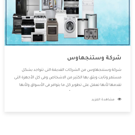
شركة وستنجهاوس
شركة وستنجهاوس من الشركات القديمة التى تتواجد بشكل
مستمر وثابت ويثق بها الكثير من الاشخاص وفى كل الأجهزة التى
تقدمها لأنها تعمل على تطوير كل ما يتوافر فى الأسواق ولأنها
شركة معروفة تهتم جدا بتوفير أفضل خدمات ما بعد البيع مع
مشاهدة المزيد
المنتجات وتقدم للعملاء أقوى العروض والخصومات التى تسهل
على المستهلك الاستمتاع بشراء جميع ما نقدمه لكم معنا هتجد
كل ما هو جديد وأفضل