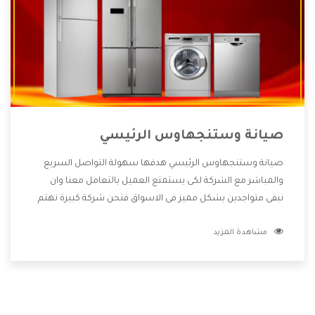
صيانة وستنجهاوس الرئيسي
صيانة وستنجهاوس الرئيسي هدفها سهولة التواصل السريع
والمباشر مع الشركة لكى يستمتع العميل بالتعامل معنا وان
نبقى متواجدين بشكل مميز فى الاسواق فنحن شركة كبيرة نهتم
بكل التفاصيل المهمة للعميل وان يستمتع بالخدمات التى تنفرد
مشاهدة المزيد
الشركة بها والتى تكون منها خدمة الصيانة التى تكون من أهم
الخدمات التى يرغب بها العميل لأنها تحافظ على كفاءة المنتج
كما أن شركة وستنجهاوس تقدم لنا جميع الأجهزة التى نبحث
عنها وأقوى الأسعار التى تكون مناسبة لكثير من العملاء