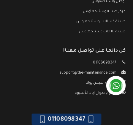
توكيل وستنجهاوس
مركز صيانة وستنجهاوس
صيانة غسالات وستنجهاوس
صيانة ثلاجات وستنجهاوس
كن دائما على تواصل معنا!
01108098347
support@the-maintenance.com
صفحة الفيس بوك
مفتوح طوال ايام الأسبوع
01108098347