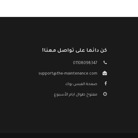
كن دائما على تواصل معنا!
01108098347
support@the-maintenance.com
صفحة الفيس بوك
مفتوح طوال ايام الأسبوع