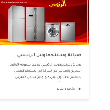
صيانة وستنجهاوس الرئيسي
صيانة وستنجهاوس الرئيسي هدفها سهولة التواصل
السريع والمباشر مع الشركة لكى يستمتع العميل
بالتعامل معنا وان نبقى متواجدين بشكل مميز فى
الاسواق فنحن شركة كبيرة نهتم بكل التفاصيل المهمة
مشاهدة المزيد
للعميل وان يستمتع بالخدمات التى تنفرد الشركة بها
والتى تكون منها خدمة الصيانة التى تكون من أهم
الخدمات التى يرغب بها العميل لأنها تحافظ على كفاءة
المنتج كما أن شركة وستنجهاوس تقدم لنا جميع