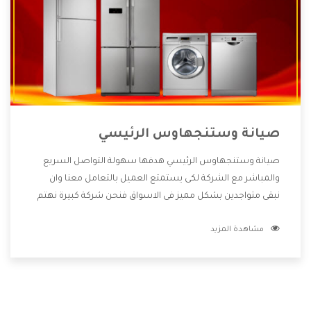
صيانة وستنجهاوس الرئيسي
صيانة وستنجهاوس الرئيسي هدفها سهولة التواصل السريع
والمباشر مع الشركة لكى يستمتع العميل بالتعامل معنا وان
نبقى متواجدين بشكل مميز فى الاسواق فنحن شركة كبيرة نهتم
بكل التفاصيل المهمة للعميل وان يستمتع بالخدمات التى تنفرد
مشاهدة المزيد
الشركة بها والتى تكون منها خدمة الصيانة التى تكون من أهم
الخدمات التى يرغب بها العميل لأنها تحافظ على كفاءة المنتج
كما أن شركة وستنجهاوس تقدم لنا جميع الأجهزة التى نبحث
عنها وأقوى الأسعار التى تكون مناسبة لكثير من العملاء