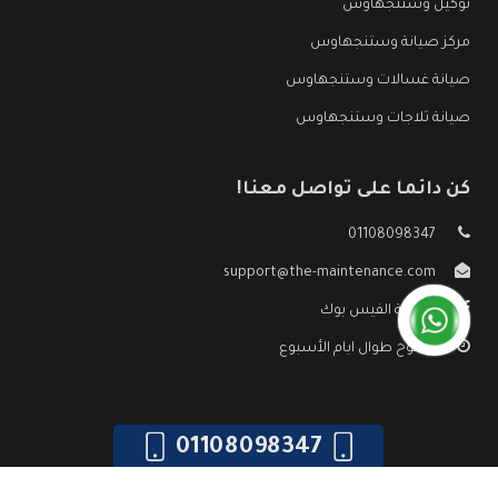
توكيل وستنجهاوس
مركز صيانة وستنجهاوس
صيانة غسالات وستنجهاوس
صيانة ثلاجات وستنجهاوس
كن دائما على تواصل معنا!
01108098347
support@the-maintenance.com
صفحة الفيس بوك
مفتوح طوال ايام الأسبوع
01108098347