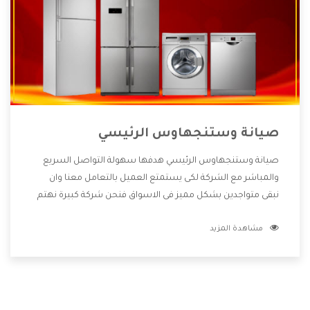
صيانة وستنجهاوس الرئيسي
صيانة وستنجهاوس الرئيسي هدفها سهولة التواصل السريع
والمباشر مع الشركة لكى يستمتع العميل بالتعامل معنا وان
نبقى متواجدين بشكل مميز فى الاسواق فنحن شركة كبيرة نهتم
بكل التفاصيل المهمة للعميل وان يستمتع بالخدمات التى تنفرد
مشاهدة المزيد
الشركة بها والتى تكون منها خدمة الصيانة التى تكون من أهم
الخدمات التى يرغب بها العميل لأنها تحافظ على كفاءة المنتج
كما أن شركة وستنجهاوس تقدم لنا جميع الأجهزة التى نبحث
عنها وأقوى الأسعار التى تكون مناسبة لكثير من العملاء