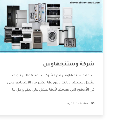
شركة وستنجهاوس
شركة وستنجهاوس من الشركات القديمة التى تتواجد
بشكل مستمر وثابت ويثق بها الكثير من الاشخاص وفى
كل الأجهزة التى تقدمها لأنها تعمل على تطوير كل ما
يتوافر فى الأسواق ولأنها شركة معروفة تهتم جدا بتوفير
مشاهدة المزيد
أفضل خدمات ما بعد البيع مع المنتجات وتقدم للعملاء
أقوى العروض والخصومات التى تسهل على المستهلك
الاستمتاع بشراء جميع ما نقدمه لكم معنا هتجد كل ما
هو جديد وأفضل