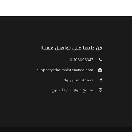
كن دائما على تواصل معنا!
01108098347
support@the-maintenance.com
صفحة الفيس بوك
مفتوح طوال ايام الأسبوع