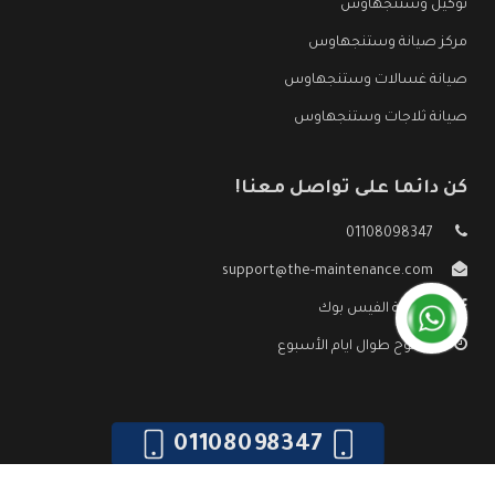
توكيل وستنجهاوس
مركز صيانة وستنجهاوس
صيانة غسالات وستنجهاوس
صيانة ثلاجات وستنجهاوس
كن دائما على تواصل معنا!
01108098347
support@the-maintenance.com
صفحة الفيس بوك
مفتوح طوال ايام الأسبوع
01108098347