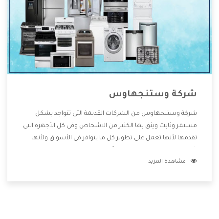
شركة وستنجهاوس
شركة وستنجهاوس من الشركات القديمة التى تتواجد بشكل
مستمر وثابت ويثق بها الكثير من الاشخاص وفى كل الأجهزة التى
تقدمها لأنها تعمل على تطوير كل ما يتوافر فى الأسواق ولأنها
شركة معروفة تهتم جدا بتوفير أفضل خدمات ما بعد البيع مع
مشاهدة المزيد
المنتجات وتقدم للعملاء أقوى العروض والخصومات التى تسهل
على المستهلك الاستمتاع بشراء جميع ما نقدمه لكم معنا هتجد
كل ما هو جديد وأفضل