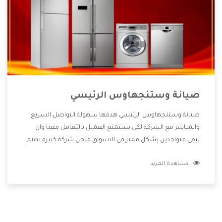
صيانة وستنجهاوس الرئيسي
صيانة وستنجهاوس الرئيسي هدفها سهولة التواصل السريع
والمباشر مع الشركة لكى يستمتع العميل بالتعامل معنا وان
نبقى متواجدين بشكل مميز فى الاسواق فنحن شركة كبيرة نهتم
بكل التفاصيل المهمة للعميل وان يستمتع بالخدمات التى تنفرد
مشاهدة المزيد
الشركة بها والتى تكون منها خدمة الصيانة التى تكون من أهم
الخدمات التى يرغب بها العميل لأنها تحافظ على كفاءة المنتج
كما أن شركة وستنجهاوس تقدم لنا جميع الأجهزة التى نبحث
عنها وأقوى الأسعار التى تكون مناسبة لكثير من العملاء