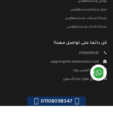
توكيل وستنجهاوس
مركز صيانة وستنجهاوس
صيانة غسالات وستنجهاوس
صيانة ثلاجات وستنجهاوس
كن دائما على تواصل معنا!
01108098347
support@the-maintenance.com
صفحة الفيس بوك
مفتوح طوال ايام الأسبوع
01108098347