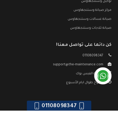
توكيل وستنجهاوس
مركز صيانة وستنجهاوس
صيانة غسالات وستنجهاوس
صيانة ثلاجات وستنجهاوس
كن دائما على تواصل معنا!
01108098347
support@the-maintenance.com
صفحة الفيس بوك
مفتوح طوال ايام الأسبوع
01108098347