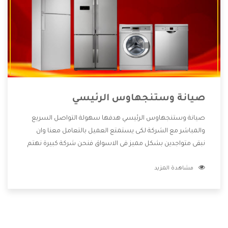
صيانة وستنجهاوس الرئيسي
صيانة وستنجهاوس الرئيسي هدفها سهولة التواصل السريع
والمباشر مع الشركة لكى يستمتع العميل بالتعامل معنا وان
نبقى متواجدين بشكل مميز فى الاسواق فنحن شركة كبيرة نهتم
بكل التفاصيل المهمة للعميل وان يستمتع بالخدمات التى تنفرد
مشاهدة المزيد
الشركة بها والتى تكون منها خدمة الصيانة التى تكون من أهم
الخدمات التى يرغب بها العميل لأنها تحافظ على كفاءة المنتج
كما أن شركة وستنجهاوس تقدم لنا جميع الأجهزة التى نبحث
عنها وأقوى الأسعار التى تكون مناسبة لكثير من العملاء