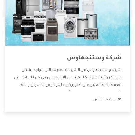
شركة وستنجهاوس
شركة وستنجهاوس من الشركات القديمة التى تتواجد بشكل
مستمر وثابت ويثق بها الكثير من الاشخاص وفى كل الأجهزة التى
تقدمها لأنها تعمل على تطوير كل ما يتوافر فى الأسواق ولأنها
شركة معروفة تهتم جدا بتوفير أفضل خدمات ما بعد البيع مع
مشاهدة المزيد
المنتجات وتقدم للعملاء أقوى العروض والخصومات التى تسهل
على المستهلك الاستمتاع بشراء جميع ما نقدمه لكم معنا هتجد
كل ما هو جديد وأفضل