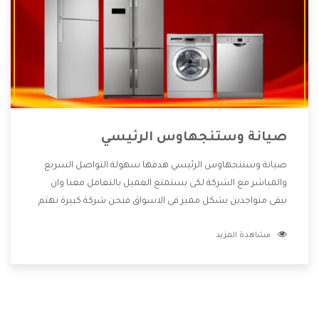
صيانة وستنجهاوس الرئيسي
صيانة وستنجهاوس الرئيسي هدفها سهولة التواصل السريع
والمباشر مع الشركة لكى يستمتع العميل بالتعامل معنا وان
نبقى متواجدين بشكل مميز فى الاسواق فنحن شركة كبيرة نهتم
بكل التفاصيل المهمة للعميل وان يستمتع بالخدمات التى تنفرد
مشاهدة المزيد
الشركة بها والتى تكون منها خدمة الصيانة التى تكون من أهم
الخدمات التى يرغب بها العميل لأنها تحافظ على كفاءة المنتج
كما أن شركة وستنجهاوس تقدم لنا جميع الأجهزة التى نبحث
عنها وأقوى الأسعار التى تكون مناسبة لكثير من العملاء