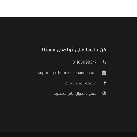
كن دائما على تواصل معنا!
01108098347
support@the-maintenance.com
صفحة الفيس بوك
مفتوح طوال ايام الأسبوع