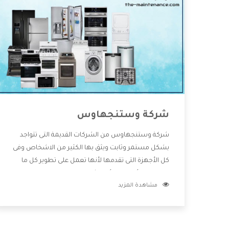
شركة وستنجهاوس
شركة وستنجهاوس من الشركات القديمة التى تتواجد
بشكل مستمر وثابت ويثق بها الكثير من الاشخاص وفى
كل الأجهزة التى تقدمها لأنها تعمل على تطوير كل ما
يتوافر فى الأسواق ولأنها شركة معروفة تهتم جدا بتوفير
مشاهدة المزيد
أفضل خدمات ما بعد البيع مع المنتجات وتقدم للعملاء
أقوى العروض والخصومات التى تسهل على المستهلك
الاستمتاع بشراء جميع ما نقدمه لكم معنا هتجد كل ما
هو جديد وأفضل