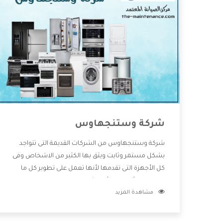
شركة وستنجهاوس
شركة وستنجهاوس من الشركات القديمة التى تتواجد
بشكل مستمر وثابت ويثق بها الكثير من الاشخاص وفى
كل الأجهزة التى تقدمها لأنها تعمل على تطوير كل ما
يتوافر فى الأسواق ولأنها شركة معروفة تهتم جدا بتوفير
مشاهدة المزيد
أفضل خدمات ما بعد البيع مع المنتجات وتقدم للعملاء
أقوى العروض والخصومات التى تسهل على المستهلك
الاستمتاع بشراء جميع ما نقدمه لكم معنا هتجد كل ما