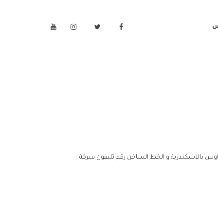
س
وس بالاسكندرية و الخط الساخن رقم تليفون شركة