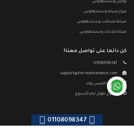
توكيل وستنجهاوس
مركز صيانة وستنجهاوس
صيانة غسالات وستنجهاوس
صيانة ثلاجات وستنجهاوس
كن دائما على تواصل معنا!
01108098347
support@the-maintenance.com
صفحة الفيس بوك
مفتوح طوال ايام الأسبوع
01108098347