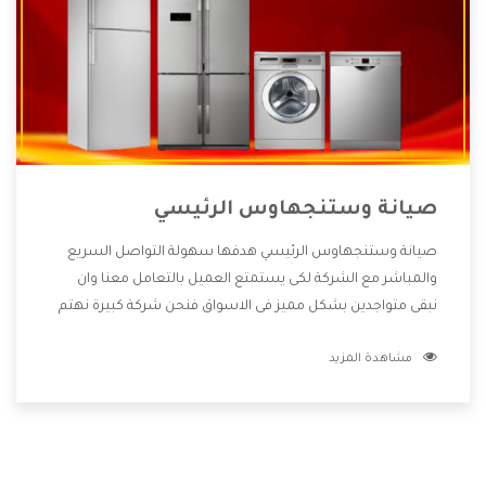
صيانة وستنجهاوس الرئيسي
صيانة وستنجهاوس الرئيسي هدفها سهولة التواصل السريع
والمباشر مع الشركة لكى يستمتع العميل بالتعامل معنا وان
نبقى متواجدين بشكل مميز فى الاسواق فنحن شركة كبيرة نهتم
بكل التفاصيل المهمة للعميل وان يستمتع بالخدمات التى تنفرد
مشاهدة المزيد
الشركة بها والتى تكون منها خدمة الصيانة التى تكون من أهم
الخدمات التى يرغب بها العميل لأنها تحافظ على كفاءة المنتج
كما أن شركة وستنجهاوس تقدم لنا جميع الأجهزة التى نبحث
عنها وأقوى الأسعار التى تكون مناسبة لكثير من العملاء