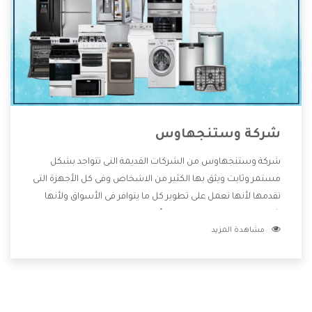
شركة وستنجهاوس
شركة وستنجهاوس من الشركات القديمة التى تتواجد بشكل
مستمر وثابت ويثق بها الكثير من الاشخاص وفى كل الأجهزة التى
تقدمها لأنها تعمل على تطوير كل ما يتوافر فى الأسواق ولأنها
شركة معروفة تهتم جدا بتوفير أفضل خدمات ما بعد البيع مع
مشاهدة المزيد
المنتجات وتقدم للعملاء أقوى العروض والخصومات التى تسهل
على المستهلك الاستمتاع بشراء جميع ما نقدمه لكم معنا هتجد
كل ما هو جديد وأفضل