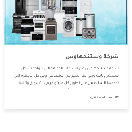
شركة وستنجهاوس
شركة وستنجهاوس من الشركات القديمة التى تتواجد بشكل
مستمر وثابت ويثق بها الكثير من الاشخاص وفى كل الأجهزة التى
تقدمها لأنها تعمل على تطوير كل ما يتوافر فى الأسواق ولأنها
شركة معروفة تهتم جدا بتوفير أفضل خدمات ما بعد البيع مع
مشاهدة المزيد
المنتجات وتقدم للعملاء أقوى العروض والخصومات التى تسهل
على المستهلك الاستمتاع بشراء جميع ما نقدمه لكم معنا هتجد
كل ما هو جديد وأفضل